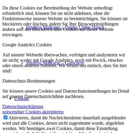
Da diese Cookies zur Bereitstellung der Website unbedingt
erforderlich sind, können Sie sie nicht ablehnen, ohne die
Funktionsweise unserer Website zu beeinträchtigen. Sie können sie
blockieren oder löschen, indem Sie Ihre Browsereinstellungen
Intuitive Malkurse – Danke Ulrike Hirsch
ändern und das Blockieren aller Cookies auf dieser Website
erzwingen.
Google Analytics Cookies
Auf unserer Webseite überwachen, verfolgen und analysieren wir
sie nicht; weder mit Google Analytics, noch mit Piwick, etracker
Intuitive Malkurse – Gutschein
oder einem anderen Anbieter. Wir freuen uns einfach, dass Sie hier
sind!
Datenschutz-Bestimmungen
Sie können unsere Cookies und Datenschutzeinstellungen im Detail
auf unserer Datenschutzrichtlinie nachlesen.
Unikate
Datenschutzerklärung
notwendige Cookies akzeptieren
Aktivieren, damit die Nachrichtenleiste dauerhaft ausgeblendet
wird und alle Cookies, denen nicht zugestimmt wurde, abgelehnt
werden. Wir benötigen zwei Cookies, damit diese Einstellung