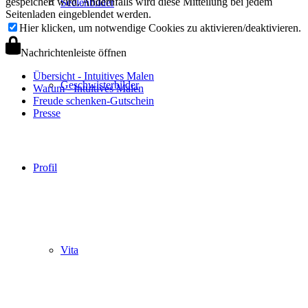
gespeichert wird. Andernfalls wird diese Mitteilung bei jedem
Seelenbilder
Seitenladen eingeblendet werden.
Hier klicken, um notwendige Cookies zu aktivieren/deaktivieren.
Nachrichtenleiste öffnen
Übersicht - Intuitives Malen
Geschwisterbilder
Warum - Intuitives Malen
Freude schenken-Gutschein
Presse
Profil
Vita