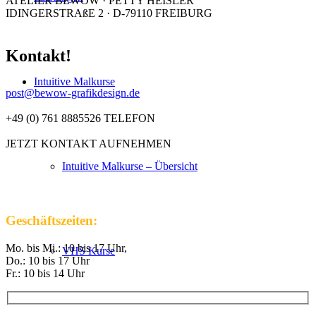
ATELIER BEWOW · PETTY HEISLER
IDINGERSTRAßE 2 · D-79110 FREIBURG
Kontakt!
Intuitive Malkurse
post@bewow-grafikdesign.de
+49 (0) 761 8885526 TELEFON
JETZT KONTAKT AUFNEHMEN
Intuitive Malkurse – Übersicht
Geschäftszeiten:
Mo. bis Mi.: 10 bis 17 Uhr,
VHS Kurse
Do.: 10 bis 17 Uhr
Fr.: 10 bis 14 Uhr