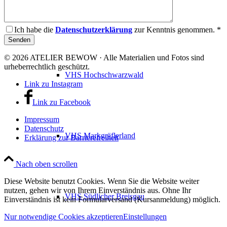
VHS Dreisamtal
Ich habe die
Datenschutzerklärung
zur Kenntnis genommen. *
© 2026 ATELIER BEWOW · Alle Materialien und Fotos sind
urheberrechtlich geschützt.
VHS Hochschwarzwald
Link zu Instagram
Link zu Facebook
Impressum
Datenschutz
VHS Markgräflerland
Erklärung zur Barrierefreiheit
Nach oben scrollen
Diese Website benutzt Cookies. Wenn Sie die Website weiter
nutzen, gehen wir von Ihrem Einverständnis aus. Ohne Ihr
VHS Südlicher Breisgau
Einverständnis ist kein Formularversand (Kursanmeldung) möglich.
Nur notwendige Cookies akzeptieren
Einstellungen