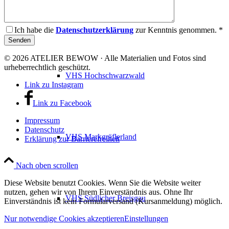
VHS Dreisamtal
Ich habe die
Datenschutzerklärung
zur Kenntnis genommen. *
© 2026 ATELIER BEWOW · Alle Materialien und Fotos sind
urheberrechtlich geschützt.
VHS Hochschwarzwald
Link zu Instagram
Link zu Facebook
Impressum
Datenschutz
VHS Markgräflerland
Erklärung zur Barrierefreiheit
Nach oben scrollen
Diese Website benutzt Cookies. Wenn Sie die Website weiter
nutzen, gehen wir von Ihrem Einverständnis aus. Ohne Ihr
VHS Südlicher Breisgau
Einverständnis ist kein Formularversand (Kursanmeldung) möglich.
Nur notwendige Cookies akzeptieren
Einstellungen