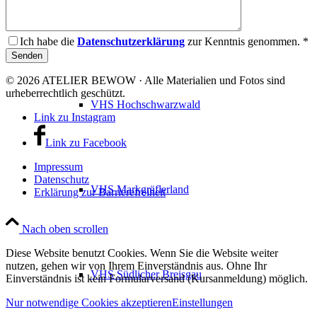
VHS Dreisamtal
Ich habe die
Datenschutzerklärung
zur Kenntnis genommen. *
© 2026 ATELIER BEWOW · Alle Materialien und Fotos sind
urheberrechtlich geschützt.
VHS Hochschwarzwald
Link zu Instagram
Link zu Facebook
Impressum
Datenschutz
VHS Markgräflerland
Erklärung zur Barrierefreiheit
Nach oben scrollen
Diese Website benutzt Cookies. Wenn Sie die Website weiter
nutzen, gehen wir von Ihrem Einverständnis aus. Ohne Ihr
VHS Südlicher Breisgau
Einverständnis ist kein Formularversand (Kursanmeldung) möglich.
Nur notwendige Cookies akzeptieren
Einstellungen