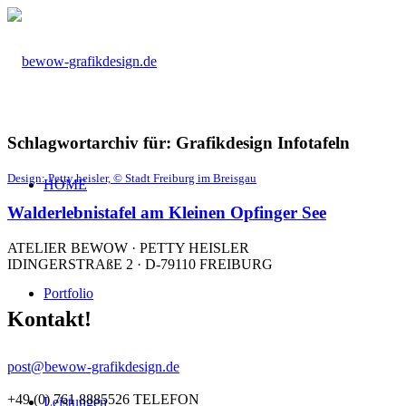
Schlagwortarchiv für:
Grafikdesign Infotafeln
Design: Petty heisler, © Stadt Freiburg im Breisgau
HOME
Walderlebnistafel am Kleinen Opfinger See
ATELIER BEWOW · PETTY HEISLER
IDINGERSTRAßE 2 · D-79110 FREIBURG
Portfolio
Kontakt!
post@bewow-grafikdesign.de
+49 (0) 761 8885526 TELEFON
Leistungen