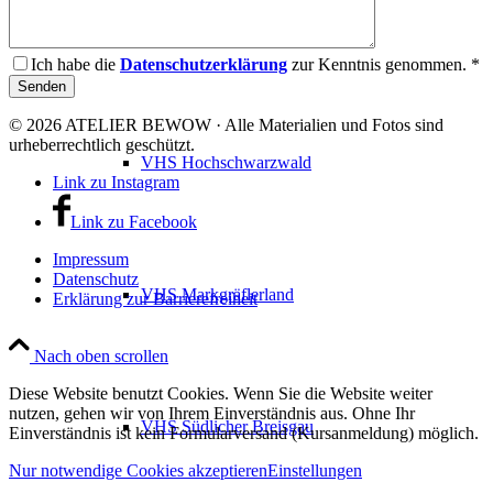
VHS Dreisamtal
Ich habe die
Datenschutzerklärung
zur Kenntnis genommen. *
© 2026 ATELIER BEWOW · Alle Materialien und Fotos sind
urheberrechtlich geschützt.
VHS Hochschwarzwald
Link zu Instagram
Link zu Facebook
Impressum
Datenschutz
VHS Markgräflerland
Erklärung zur Barrierefreiheit
Nach oben scrollen
Diese Website benutzt Cookies. Wenn Sie die Website weiter
nutzen, gehen wir von Ihrem Einverständnis aus. Ohne Ihr
VHS Südlicher Breisgau
Einverständnis ist kein Formularversand (Kursanmeldung) möglich.
Nur notwendige Cookies akzeptieren
Einstellungen