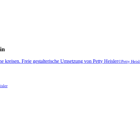
in
©Petty Heisl
isler