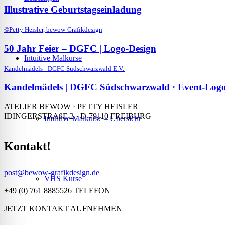
Illustrative Geburtstagseinladung
©Petty Heisler, bewow-Grafikdesign
50 Jahr Feier – DGFC | Logo-Design
Intuitive Malkurse
Kandelmädels - DGFC Südschwarzwald E.V:
Kandelmädels | DGFC Südschwarzwald · Event-Log
ATELIER BEWOW · PETTY HEISLER
IDINGERSTRAßE 2 · D-79110 FREIBURG
Intuitive Malkurse – Übersicht
Kontakt!
post@bewow-grafikdesign.de
VHS Kurse
+49 (0) 761 8885526 TELEFON
JETZT KONTAKT AUFNEHMEN