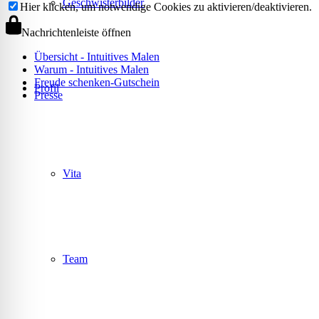
Geschwisterbilder
Hier klicken, um notwendige Cookies zu aktivieren/deaktivieren.
Nachrichtenleiste öffnen
Übersicht - Intuitives Malen
Warum - Intuitives Malen
Freude schenken-Gutschein
Profil
Presse
Vita
Team