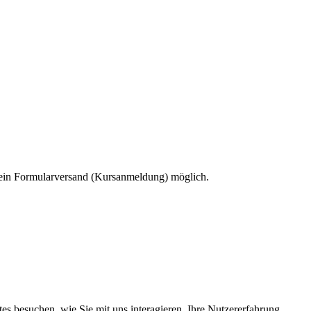
 kein Formularversand (Kursanmeldung) möglich.
s besuchen, wie Sie mit uns interagieren, Ihre Nutzererfahrung