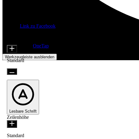
Link zu Facebook
Barrierefreiheitsanpassungen
Inhaltsmodule
Schriftgröße
Präsentiert von
OneTap
Werkzeugleiste ausblenden
Standard
Lesbare Schrift
Zeilenhöhe
Standard