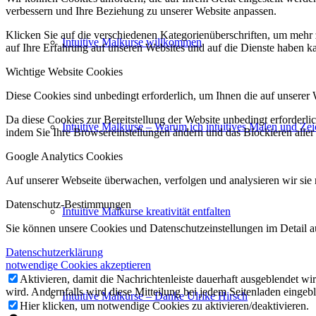
verbessern und Ihre Beziehung zu unserer Website anpassen.
Klicken Sie auf die verschiedenen Kategorienüberschriften, um mehr 
Intuitive Malkurse willkommen
auf Ihre Erfahrung auf unseren Websites und auf die Dienste haben k
Wichtige Website Cookies
Diese Cookies sind unbedingt erforderlich, um Ihnen die auf unserer 
Da diese Cookies zur Bereitstellung der Website unbedingt erforderlic
Intuitive Malkurse – Warum ich intuitives Malen und Zei
indem Sie Ihre Browsereinstellungen ändern und das Blockieren aller
Google Analytics Cookies
Auf unserer Webseite überwachen, verfolgen und analysieren wir sie n
Datenschutz-Bestimmungen
Intuitive Malkurse kreativität entfalten
Sie können unsere Cookies und Datenschutzeinstellungen im Detail au
Datenschutzerklärung
notwendige Cookies akzeptieren
Aktivieren, damit die Nachrichtenleiste dauerhaft ausgeblendet w
wird. Andernfalls wird diese Mitteilung bei jedem Seitenladen eingeb
Intuitive Malkurse – Danke Ulrike Hirsch
Hier klicken, um notwendige Cookies zu aktivieren/deaktivieren.