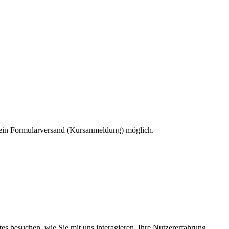
 kein Formularversand (Kursanmeldung) möglich.
s besuchen, wie Sie mit uns interagieren, Ihre Nutzererfahrung