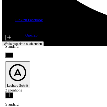
Link zu Facebook
Barrierefreiheitsanpassungen
Inhaltsmodule
Schriftgröße
Präsentiert von
OneTap
Werkzeugleiste ausblenden
Standard
Lesbare Schrift
Zeilenhöhe
Standard