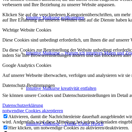
verbessern und Ihre Beziehung zu unserer Website anpassen.
Klicken Sie auf die verschiedenen Kategorienüberschriften, um mehr 
Intuitive Malkurse willkommen
auf Ihre Erfahrung auf unseren Websites und auf die Dienste haben k
Wichtige Website Cookies
Diese Cookies sind unbedingt erforderlich, um Ihnen die auf unserer 
Da diese Cookies zur Bereitstellung der Website unbedingt erforderlic
Intuitive Malkurse – Warum ich intuitives Malen und Zei
indem Sie Ihre Browsereinstellungen ändern und das Blockieren aller
Google Analytics Cookies
Auf unserer Webseite überwachen, verfolgen und analysieren wir sie n
Datenschutz-Bestimmungen
Intuitive Malkurse kreativität entfalten
Sie können unsere Cookies und Datenschutzeinstellungen im Detail au
Datenschutzerklärung
notwendige Cookies akzeptieren
Aktivieren, damit die Nachrichtenleiste dauerhaft ausgeblendet w
wird. Andernfalls wird diese Mitteilung bei jedem Seitenladen eingeb
Intuitive Malkurse – Danke Ulrike Hirsch
Hier klicken, um notwendige Cookies zu aktivieren/deaktivieren.